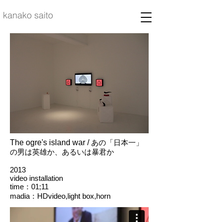
kanako saito
The ogre's island war /
あの「日本一」
の男は英雄か、あるいは暴君か
2013
video installation
time：01;11
madia：HDvideo,light box,horn